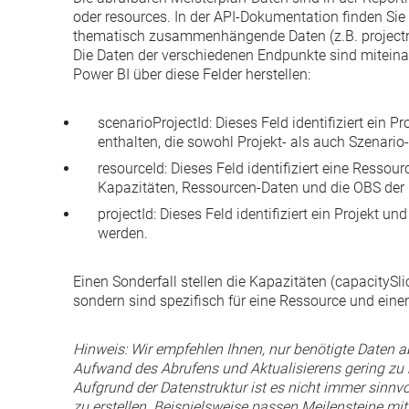
oder
resources
. In der
API-Dokumentation
finden Sie
thematisch zusammenhängende Daten (z.B.
projec
Die Daten der verschiedenen Endpunkte sind miteina
Power BI über diese Felder herstellen:
scenarioProjectId
: Dieses Feld identifiziert ein P
enthalten, die sowohl Projekt- als auch Szenario-
resourceId
: Dieses Feld identifiziert eine Resso
Kapazitäten, Ressourcen-Daten und die OBS der
projectId
: Dieses Feld identifiziert ein Projekt
werden.
Einen Sonderfall stellen die Kapazitäten (
capacitySli
sondern sind spezifisch für eine Ressource und eine
Hinweis: Wir empfehlen Ihnen, nur benötigte Daten
Aufwand des Abrufens und Aktualisierens gering zu 
Aufgrund der Datenstruktur ist es nicht immer sinnvo
zu erstellen. Beispielsweise passen Meilensteine mi