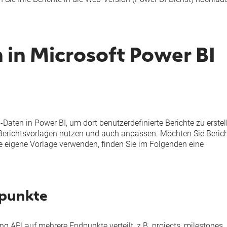
in Microsoft Power BI
Daten in Power BI, um dort benutzerdefinierte Berichte zu erstel
Berichtsvorlagen
nutzen und auch anpassen. Möchten Sie Beric
ie eigene Vorlage verwenden, finden Sie im Folgenden eine
dpunkte
ng API auf mehrere Endpunkte verteilt, z.B.
projects
,
milestones