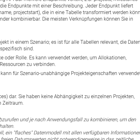
 die Endpunkte mit einer Beschreibung. Jeder Endpunkt liefert
tname
,
projectstart
), die in eine Tabelle transformiert werden kön
nder kombinierbar. Die meisten Verknüpfungen können Sie in
rojekt in einem Szenario; es ist für alle Tabellen relevant, die Date
spezifisch sind.
urce oder Rolle. Es kann verwendet werden, um Allokationen,
 Ressourcen zu verbinden.
 und kann für Szenario-unabhängige Projekteigenschaften verwende
ces
) dar. Sie haben keine Abhängigkeit zu einzelnen Projekten,
n Zeitraum.
 abzurufen und je nach Anwendungsfall zu kombinieren, um den
halten.
ll, ein "flaches" Datenmodell mit allen verfügbaren Informatione
t freien Datumswerten nicht notwendigerweise in das zeitliche