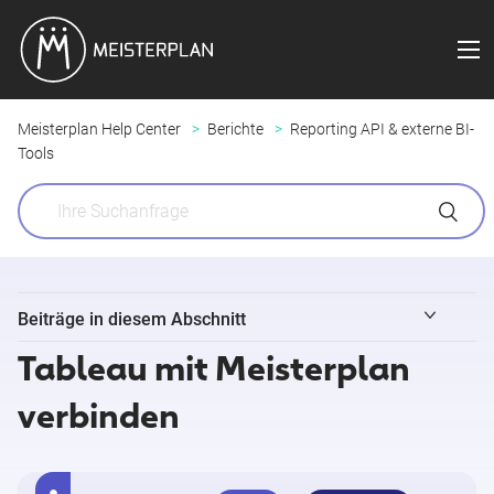
Meisterplan Help Center
Berichte
Reporting API & externe BI-
Tools
Beiträge in diesem Abschnitt
Tableau mit Meisterplan
Reporting API - Überblick
verbinden
Microsoft Power BI-Berichtsvorlagen
Microsoft Power BI mit Meisterplan verbinden