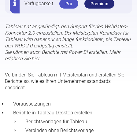
Verfügbarkeit
Pro
Premium
Microsoft Excel für die Berichtserstellung
Tableau hat angekündigt, den
Support für den Webdaten-
Google Data Studio mit Meisterplan verbinden
Konnektor 2.0 einzustellen
. Der Meisterplan-Konnektor für
Tableau wird daher nur so lange funktionieren, bis Tableau
den WDC 2.0 endgültig einstellt.
Tableau mit Meisterplan verbinden
Sie können auch Berichte mit Power BI erstellen. Mehr
erfahren Sie
hier
.
Reporting API - API-Token verwalten
Verbinden Sie Tableau mit Meisterplan und erstellen Sie
Berichte so, wie es Ihren Unternehmensstandards
enspricht.
Voraussetzungen
Berichte in Tableau Desktop erstellen
Berichtsvorlagen für Tableau
Verbinden ohne Berichtsvorlage