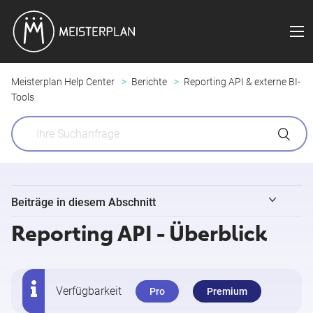
Meisterplan Help Center
Berichte
Reporting API & externe BI-
Tools
Beiträge in diesem Abschnitt
Reporting API - Überblick
Reporting API - Überblick
Microsoft Power BI-Berichtsvorlagen
Verfügbarkeit
Pro
Premium
Microsoft Power BI mit Meisterplan verbinden