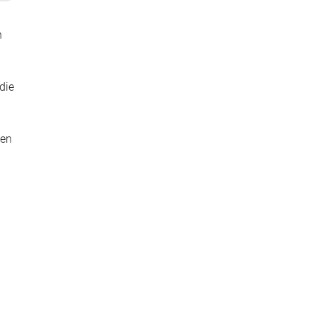
n
die
ben