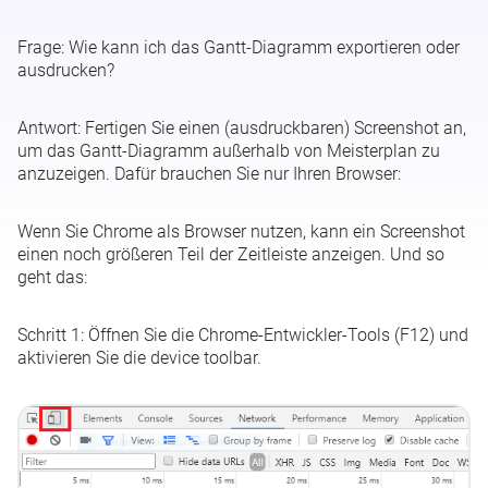
Frage:
Wie kann ich das Gantt-Diagramm exportieren oder
Gantt-Diagramm exportieren oder ausdrucken
ausdrucken?
Projekt kann nicht gelöscht werden
Antwort:
Fertigen Sie einen (ausdruckbaren) Screenshot an,
um das Gantt-Diagramm außerhalb von Meisterplan zu
Investitionskosten ohne Finanzereignis vom Typ Capex
anzuzeigen. Dafür brauchen Sie nur Ihren Browser:
Durch Auto-Plan nicht an bessere Position bewegt
Wenn Sie Chrome als Browser nutzen, kann ein Screenshot
einen noch größeren Teil der Zeitleiste anzeigen. Und so
geht das:
Auto-Plan löst Überallokationen nicht auf
Schritt 1: Öffnen Sie die Chrome-Entwickler-Tools (F12) und
aktivieren Sie die device toolbar.