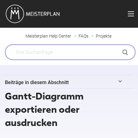
Meisterplan Help Center
FAQs
Projekte
Beiträge in diesem Abschnitt
Gantt-Diagramm
Allokationen nach Phasen importieren
exportieren oder
Auswirkungen von Rangänderung auf Portfolios (und
ausdrucken
Szenarien)
Portfoliofremde Projekte mit Allokationen anzeigen