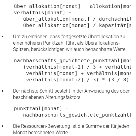
   über_allokation[monat] = allokation[mona
   verhältnis[monat] =
      über_allokation[monat] / durchschnitt
      über_allokation[monat] / kapazität[mo
Um zu erreichen, dass fortgesetzte Überallokation zu
einer höheren Punktzahl führt als Überallokations-
Spitzen, berücksichtigen wir auch benachbarte Werte:
   nachbarschafts_gewichtete_punktzahl[mona
      (verhältnis[monat-2] / 3 + verhältnis
       verhältnis[monat] + verhältnis[monat
       verhältnis[monat+2] / 3) * (3 / 8)
Der nächste Schritt besteht in der Anwendung des oben
beschriebenen Alterungsfaktors:
   punktzahl[monat] =
      nachbarschafts_gewichtete_punktzahl[m
Die Ressourcen-Bewertung ist die Summe der für jeden
Monat berechneten Werte: