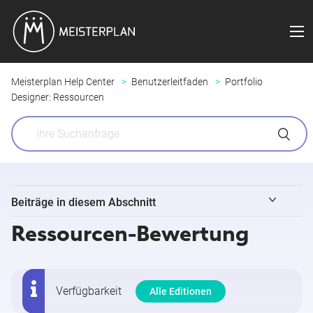
Meisterplan Help Center
Benutzerleitfaden
Portfolio
Designer: Ressourcen
Beiträge in diesem Abschnitt
Ressourcen-Bewertung
Grundlagen des Ressourcenbereichs
Info-Boxen für Ressourcen, Teams und Rollen im Portfolio
Designer
Verfügbarkeit
Alle Editionen