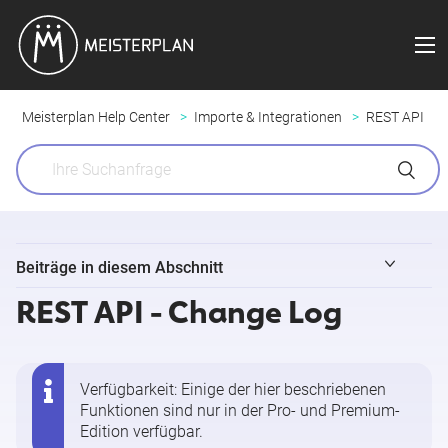
Meisterplan Help Center
Importe & Integrationen
REST API
Beiträge in diesem Abschnitt
REST API - Change Log
REST API - Überblick
Tools verknüpfen über die Task API
Verfügbarkeit: Einige der hier beschriebenen
Funktionen sind nur in der
Pro- und Premium-
REST API - Dokumentation
Edition
verfügbar.