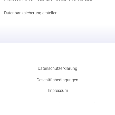
Datenbanksicherung erstellen
Datenschutzerklärung
Geschäfts­­be­­ding­­ung­­en
Impressum
© 2026
MEISTERPLAN
ein Produkt der itdesign
GmbH | Alle Rechte vorbehalten