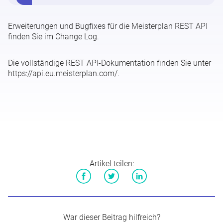
REST API - API-Token verwalten
Erweiterungen und Bugfixes für die Meisterplan REST API
finden Sie im
Change Log
.
Feldnamen in der Software, der REST API und der Reporting
API
Die vollständige REST API-Dokumentation finden Sie unter
https://api.eu.meisterplan.com/
.
REST API - Change Log
Artikel teilen:
Facebook
Twitter
LinkedIn
War dieser Beitrag hilfreich?