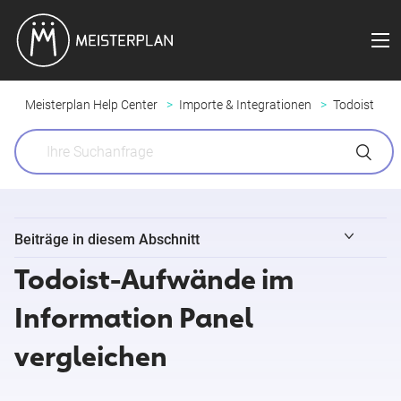
Meisterplan Help Center
Importe & Integrationen
Todoist
Beiträge in diesem Abschnitt
Todoist-Aufwände im
Projekte aus Todoist importieren
Information Panel
Todoist-Aufwände im Information Panel vergleichen​
vergleichen​
Todoist-Aufwände in verschiedenen Ansichten vergleichen​