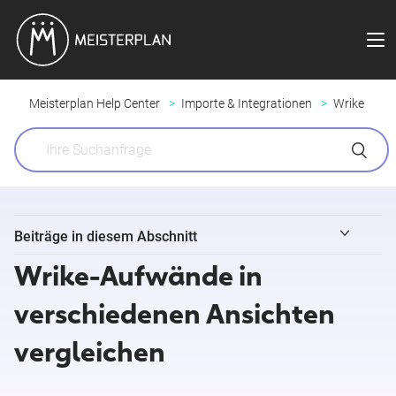
Meisterplan Help Center
Importe & Integrationen
Wrike
Beiträge in diesem Abschnitt
Wrike-Aufwände in
Projekte aus Wrike importieren
verschiedenen Ansichten
Wrike-Aufwände im Information Panel vergleichen​
vergleichen​
Wrike-Aufwände in verschiedenen Ansichten vergleichen​