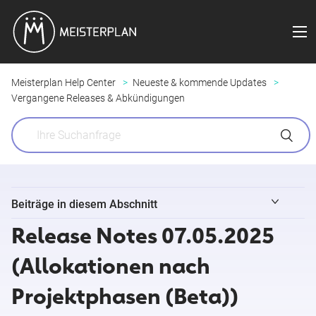
Meisterplan Help Center
Neueste & kommende Updates
Vergangene Releases & Abkündigungen
Beiträge in diesem Abschnitt
Release Notes 07.05.2025
Kleine Änderungen & gelöste Anfragen 03. - 09. August
2026
(Allokationen nach
Projektphasen​ (Beta))
Release Notes 04.08.2026 (Feldsynchronisierung für Jira)