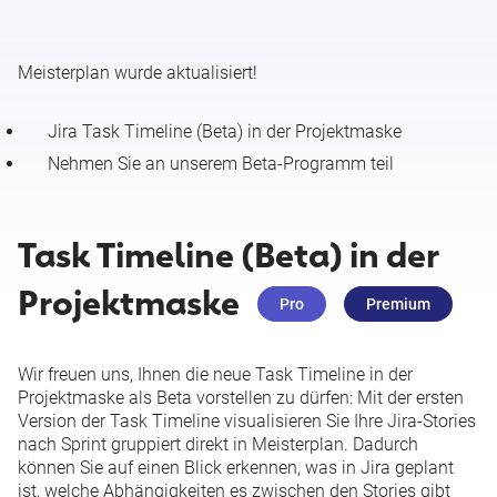
Release Notes 29.07.2026 (Meisterplan MCP)
Meisterplan wurde aktualisiert!
Kleine Änderungen & gelöste Anfragen 27. Juli - 02. August
2026
Jira Task Timeline (Beta) in der Projektmaske
Release Notes 27.07.2026 (Ressourcenmaske
Nehmen Sie an unserem Beta-Programm teil
konfigurieren)
Task Timeline (Beta) in der
Release Notes 27.07.2026 (Neuer Portfolio Designer (Beta):
Zeitrastermodus)
Projektmaske
Pro
Premium
Kleine Änderungen & gelöste Anfragen 20. - 26. Juli 2026
Wir freuen uns, Ihnen die neue Task Timeline in der
Release Notes 20.07.2026 (Meisterplan-Konnektor für
Projektmaske als Beta vorstellen zu dürfen: Mit der ersten
Salesforce)
Version der Task Timeline visualisieren Sie Ihre Jira-Stories
nach Sprint gruppiert direkt in Meisterplan. Dadurch
können Sie auf einen Blick erkennen, was in Jira geplant
Kleine Änderungen & gelöste Anfragen 13. - 19. Juli 2026
ist, welche Abhängigkeiten es zwischen den Stories gibt