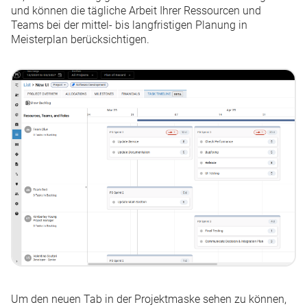
und können die tägliche Arbeit Ihrer Ressourcen und
Kleine Änderungen & gelöste Anfragen 06. - 12. Juli 2026
Teams bei der mittel- bis langfristigen Planung in
Meisterplan berücksichtigen.
Weitere anzeigen
Um den neuen Tab in der Projektmaske sehen zu können,