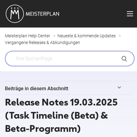
Meisterplan Help Center
Neueste & kommende Updates
Vergangene Releases & Abkündigungen
Beiträge in diesem Abschnitt
Release Notes 19.03.2025
Kleine Änderungen & gelöste Anfragen 03. - 09. August
2026
(Task Timeline (Beta) &
Beta-Programm)
Release Notes 04.08.2026 (Feldsynchronisierung für Jira)