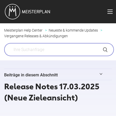
Meisterplan Help Center
Neueste & kommende Updates
Vergangene Releases & Abkündigungen
Beiträge in diesem Abschnitt
Release Notes 17.03.2025
Release Notes 04.08.2026 (Feldsynchronisierung für Jira)
(Neue Zieleansicht​)
Release Notes 29.07.2026 (Meisterplan MCP)
Kleine Änderungen & gelöste Anfragen 27. Juli - 02. August