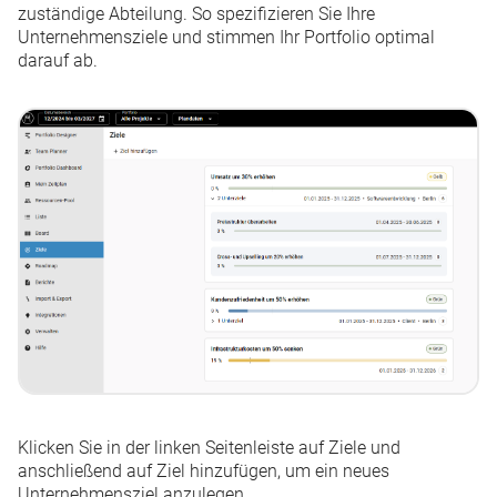
Kleine Änderungen & gelöste Anfragen 30. Juni - 05. Juli
zuständige Abteilung. So spezifizieren Sie Ihre
2026
Unternehmensziele und stimmen Ihr Portfolio optimal
darauf ab.
Weitere anzeigen
Klicken Sie in der linken Seitenleiste auf
Ziele
und
anschließend auf
Ziel hinzufügen
, um ein neues
Unternehmensziel anzulegen.