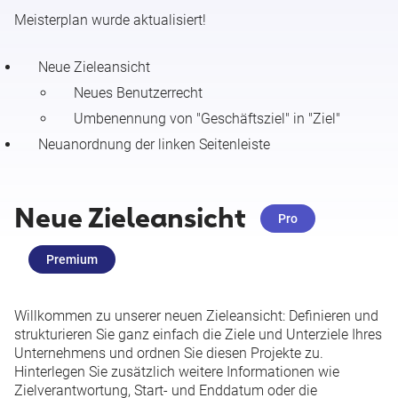
2026
Meisterplan wurde aktualisiert!
Release Notes 27.07.2026 (Ressourcenmaske
Neue Zieleansicht
konfigurieren)
Neues Benutzerrecht
Umbenennung von "Geschäftsziel" in "Ziel"
Release Notes 27.07.2026 (Neuer Portfolio Designer (Beta):
Neuanordnung der linken Seitenleiste
Zeitrastermodus)
Kleine Änderungen & gelöste Anfragen 20. - 26. Juli 2026
Neue Zieleansicht
Pro
Release Notes 20.07.2026 (Meisterplan-Konnektor für
Premium
Salesforce)
Kleine Änderungen & gelöste Anfragen 13. - 19. Juli 2026
Willkommen zu unserer neuen Zieleansicht: Definieren und
strukturieren Sie ganz einfach die Ziele und Unterziele Ihres
Unternehmens und ordnen Sie diesen Projekte zu.
Kleine Änderungen & gelöste Anfragen 06. - 12. Juli 2026
Hinterlegen Sie zusätzlich weitere Informationen wie
Zielverantwortung, Start- und Enddatum oder die