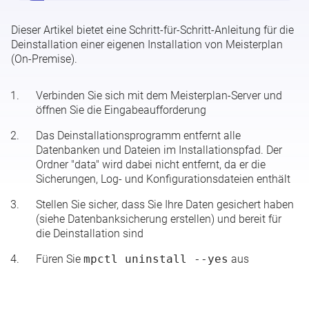
Dieser Artikel bietet eine Schritt-für-Schritt-Anleitung für die
Konfigurations-Optionen
Deinstallation einer eigenen Installation von Meisterplan
(On-Premise).
System anlegen
Verbinden Sie sich mit dem Meisterplan-Server und
SSL-Konfiguration
öffnen Sie die Eingabeaufforderung
Das Deinstallationsprogramm
entfernt alle
Meisterplan starten und stoppen
Datenbanken und Dateien im Installationspfad. Der
Ordner "data" wird dabei nicht entfernt, da er die
Sicherungen, Log- und Konfigurationsdateien enthält
Datenbanksicherung erstellen
Stellen Sie sicher, dass Sie Ihre Daten gesichert haben
(siehe
Datenbanksicherung erstellen
) und bereit für
Datenbanksicherung importieren
die Deinstallation sind
Meisterplan aktualisieren
Füren Sie
mpctl uninstall --yes
aus
Weitere anzeigen