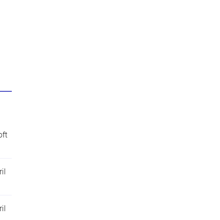
oft
il
il