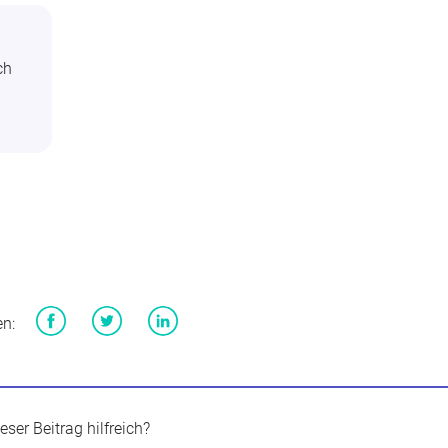
ch
en:
Facebook
Twitter
LinkedIn
eser Beitrag hilfreich?